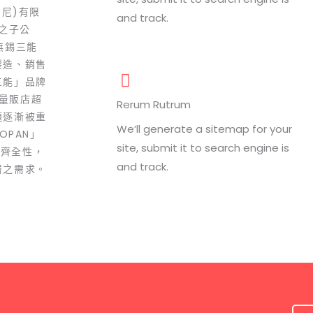
印尼)有限
and track.
之子公
無錫三能
製造、銷售
三能」品牌
與量販店超
Rerum Rutrum
題逐漸被重
We’ll generate a sitemap for your
OPAN」
site, submit it to search engine is
的齊全性，
and track.
層之需求。