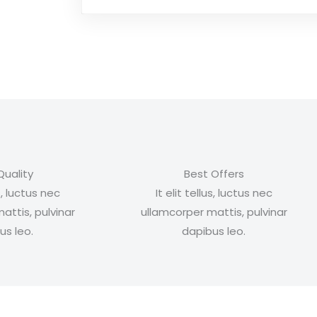
Quality
Best Offers
us, luctus nec
It elit tellus, luctus nec
attis, pulvinar
ullamcorper mattis, pulvinar
us leo.
dapibus leo.