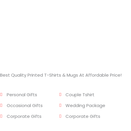
Best Quality Printed T-Shirts & Mugs At Affordable Price!
Personal Gifts
Couple Tshirt
Occasional Gifts
Wedding Package
Corporate Gifts
Corporate Gifts