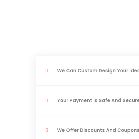
We Can Custom Design Your Ide
Your Payment Is Safe And Secur
We Offer Discounts And Coupon