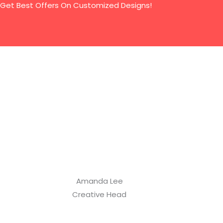
Get Best Offers On Customized Designs!
Amanda Lee
Creative Head