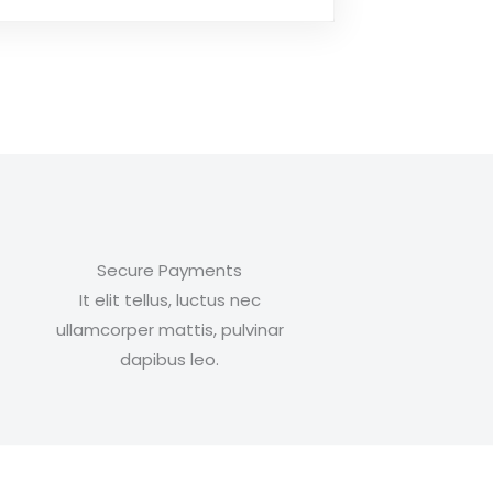
Secure Payments
It elit tellus, luctus nec
ullamcorper mattis, pulvinar
dapibus leo.