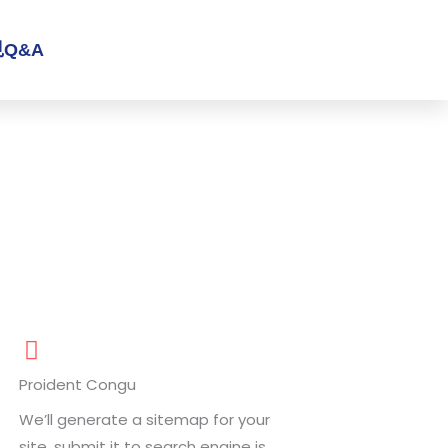
Q&A
Proident Congu
We’ll generate a sitemap for your
site, submit it to search engine is