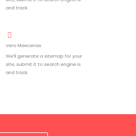
and track.
Vero Maecenas
We’ll generate a sitemap for your
site, submit it to search engine is
and track.