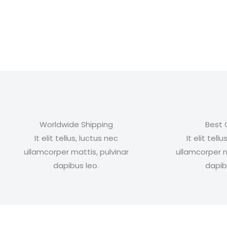
Worldwide Shipping
Best 
It elit tellus, luctus nec
It elit tell
ullamcorper mattis, pulvinar
ullamcorper m
dapibus leo.
dapib