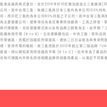
能食品器具株式會社，並於2016年於印尼雅加達設立三能器具(
公司。其中台灣三能、無錫三能與日本三能均為本公司100%持有
司，而印尼三能則為本公司80%持股之子公司。其中台灣三能與
為主要營運公司，營業項目為各式專業烘焙器具、工具之研發、
與代理販售，目前營運模式係以自有品牌之銷售為主，由早期「
拓展商用市場 (B to B)，主攻連鎖麵包店、中央工廠、原料店
市等通路，而鑑於因國民所得提高、週休二日日益普及與食安問
視，家用市場的崛起，故三能控股於2013年創立第二個品牌「UN
屋諾，用以開拓家用烘焙器具市場 (B to C)。近年來為了產品
亦有代理國內外知名烘焙相關品牌烘焙器具產品，以滿足不同客