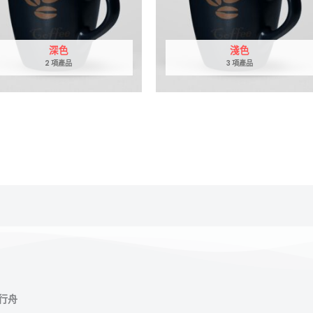
深色
淺色
2 項產品
3 項產品
上行舟