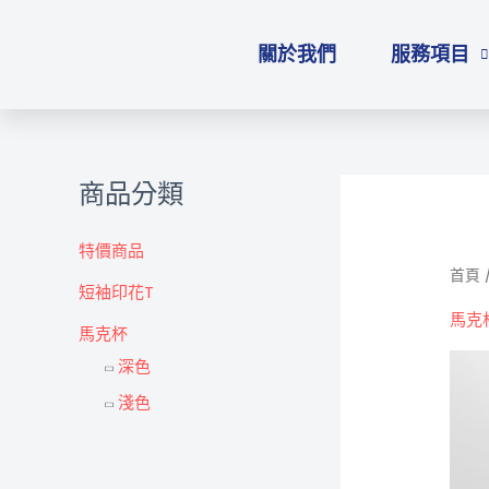
跳
至
關於我們
服務項目
主
要
內
容
商品分類
特價商品
首頁
短袖印花T
馬克
馬克杯
深色
淺色